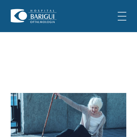
Oftalmologia Barigui
Oftalmologia Curitiba