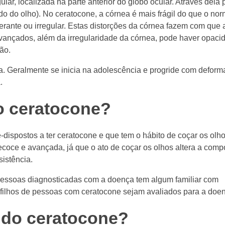
ular, localizada na parte anterior do globo ocular. Através dela
do do olho). No ceratocone, a córnea é mais frágil do que o nor
berante ou irregular. Estas distorções da córnea fazem com que
vançados, além da irregularidade da córnea, pode haver opaci
ão.
 Geralmente se inicia na adolescência e progride com deform
.
o ceratocone?
-dispostos a ter ceratocone e que tem o hábito de coçar os olh
oce e avançada, já que o ato de coçar os olhos altera a comp
istência.
essoas diagnosticadas com a doença tem algum familiar com
 filhos de pessoas com ceratocone sejam avaliados para a doe
 do ceratocone?