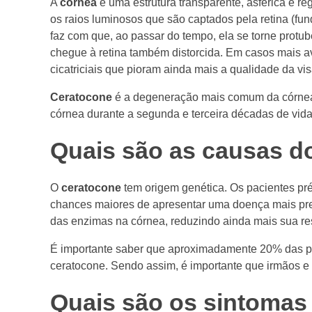
A
córnea
é uma estrutura transparente, asférica e reg
os raios luminosos que são captados pela retina (fun
faz com que, ao passar do tempo, ela se torne protu
chegue à retina também distorcida. Em casos mais a
cicatriciais que pioram ainda mais a qualidade da vis
Ceratocone
é a degeneração mais comum da córnea.
córnea durante a segunda e terceira décadas de vida
Quais são as causas d
O
ceratocone
tem origem genética. Os pacientes pré
chances maiores de apresentar uma doença mais prec
das enzimas na córnea, reduzindo ainda mais sua res
É importante saber que aproximadamente 20% das p
ceratocone. Sendo assim, é importante que irmãos e
Quais são os sintomas