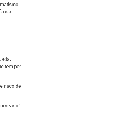
igmatismo
órnea.
quada.
ue tem por
e risco de
Corneano”.