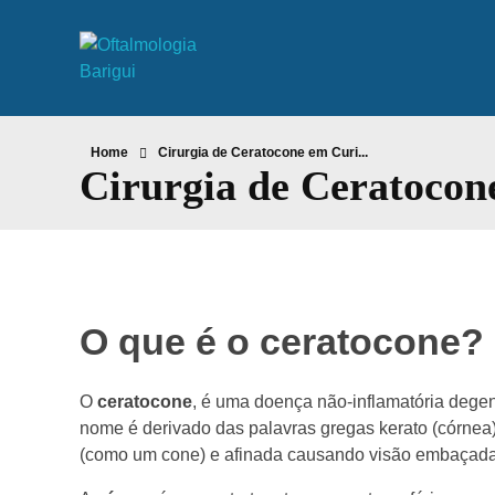
Oftalmologia Barigui
Oftalmologia Curitiba
Home
Cirurgia de Ceratocone em Curi...
Cirurgia de Ceratocon
O que é o ceratocone?
O
ceratocone
, é uma doença não-inflamatória degen
nome é derivado das palavras gregas kerato (córnea)
(como um cone) e afinada causando visão embaçada 