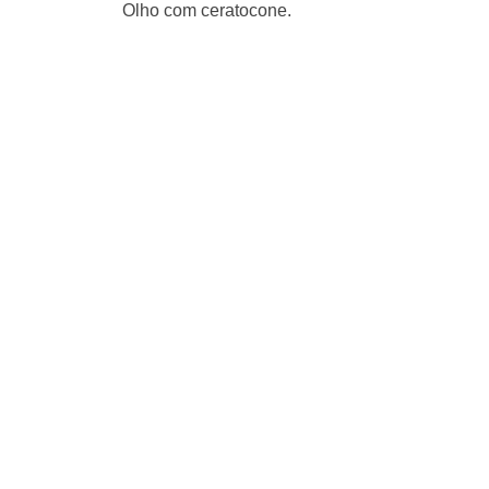
Olho com ceratocone.
Hos
O Hospital Barigui Oftalmol
É especialista em fa