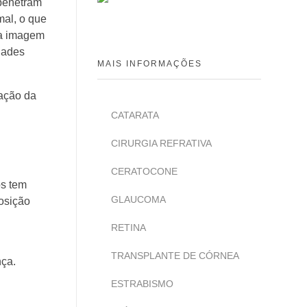
 penetram
mal, o que
 a imagem
dades
MAIS INFORMAÇÕES
ação da
CATARATA
CIRURGIA REFRATIVA
CERATOCONE
os tem
GLAUCOMA
osição
RETINA
TRANSPLANTE DE CÓRNEA
nça.
ESTRABISMO