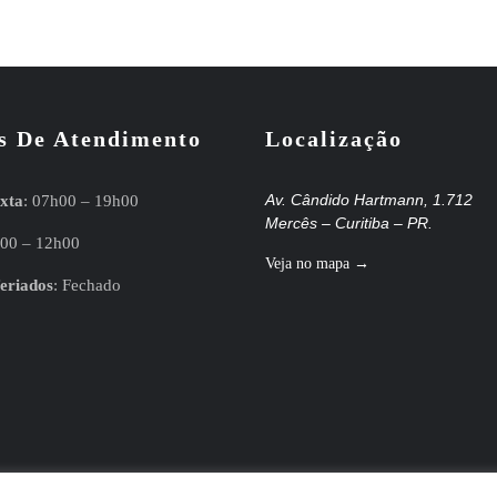
s De Atendimento
Localização
Av. Cândido Hartmann, 1.712
xta
: 07h00 – 19h00
Mercês – Curitiba – PR.
h00 – 12h00
Veja no mapa →
eriados
: Fechado