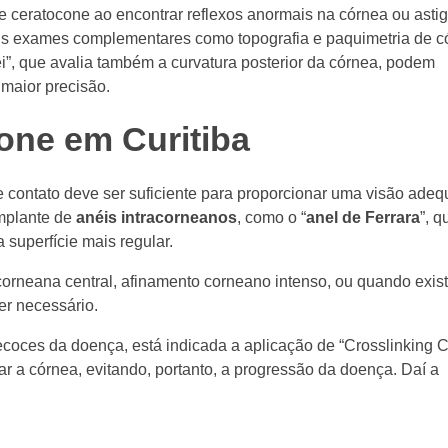
e ceratocone ao encontrar reflexos anormais na córnea ou ast
lguns exames complementares como topografia e paquimetria de c
i”, que avalia também a curvatura posterior da córnea, podem
maior precisão.
one em Curitiba
de contato deve ser suficiente para proporcionar uma visão ade
mplante de
anéis intracorneanos
, como o “
anel de Ferrara
”, q
a superfície mais regular.
orneana central, afinamento corneano intenso, ou quando exist
er necessário.
ecoces da doença, está indicada a aplicação de “Crosslinking 
izar a córnea, evitando, portanto, a progressão da doença. Daí a