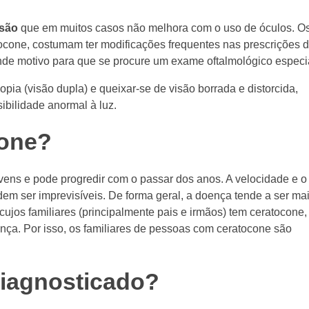
isão
que em muitos casos não melhora com o uso de óculos. O
ocone, costumam ter modificações frequentes nas prescrições 
nde motivo para que se procure um exame oftalmológico especi
ia (visão dupla) e queixar-se de visão borrada e distorcida,
ibilidade anormal à luz.
cone?
ens e pode progredir com o passar dos anos. A velocidade e o
m ser imprevisíveis. De forma geral, a doença tende a ser ma
ujos familiares (principalmente pais e irmãos) tem ceratocone,
ça. Por isso, os familiares de pessoas com ceratocone são
iagnosticado?