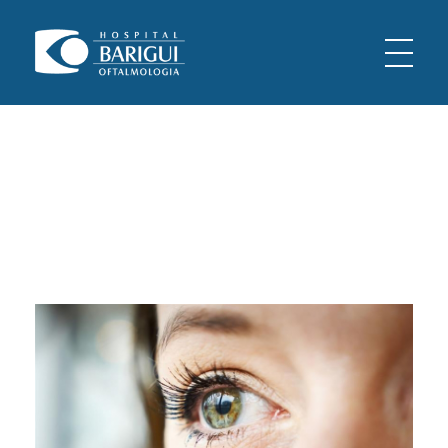
Oftalmologia Barigui
Oftalmologia Curitiba