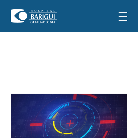
Oftalmologia Barigui
Oftalmologia Curitiba