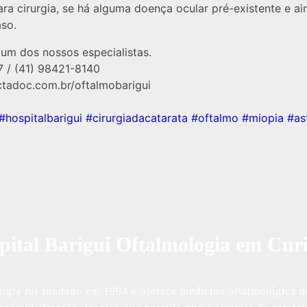
ra cirurgia, se há alguma doença ocular pré-existente e ain
aso.
um dos nossos especialistas.⠀⠀
7 / (41) 98421-8140⠀⠀
ctadoc.com.br/oftalmobarigui⠀⠀
#hospitalbarigui
#cirurgiadacatarata
#oftalmo
#miopia
#as
pital Barigui Oftalmologia em Curi
ogia foi fundado em 1994 e oferece medicina oftalmológica de