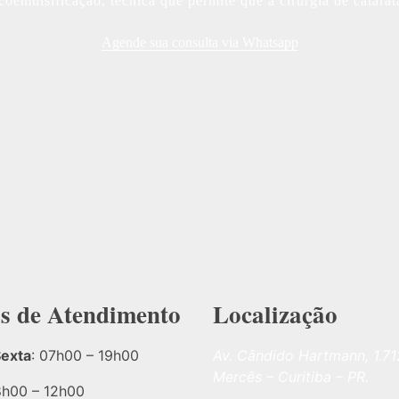
coemulsificação, técnica que permite que a cirurgia de catara
Agende sua consulta via Whatsapp
s de Atendimento
Localização
Sexta
: 07h00 – 19h00
Av. Cândido Hartmann, 1.71
Mercês – Curitiba – PR.
8h00 – 12h00