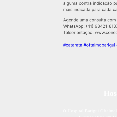
alguma contra indicação pa
mais indicada para cada c
Agende uma consulta com 
WhatsApp: (41) 98421-813
Teleorientação: www.cone
⠀⠀
#catarata
#oftalmobarigui
Hos
O Hospital Barigui Oftalmol