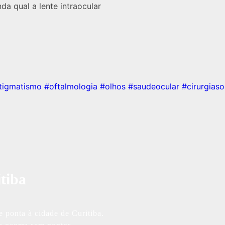
da qual a lente intraocular
tigmatismo
#oftalmologia
#olhos
#saudeocular
#cirurgiaso
tiba
 ponta à cidade de Curitiba.