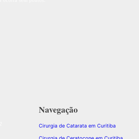
ta ocorra sem pontos.
Navegação
2
Cirurgia de Catarata em Curitiba
Cirurgia de Ceratocone em Curitiba