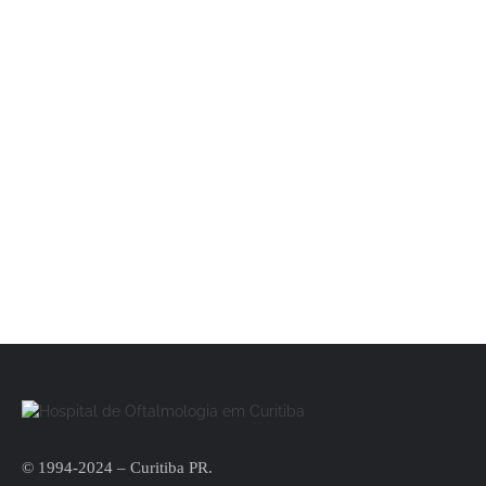
O Hospital Barigui Oftalmologia foi
fundado em 1994 e oferece medicina
oftalmológica de ponta à cidade de
Curitiba. É especialista em
facoemulsificação, técnica que permite
que a cirurgia de catarata ocorra sem
pontos.
Agende sua consulta via Whatsapp
© 1994-2024 – Curitiba PR.