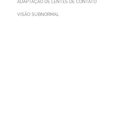
ADAPTAÇÃO DE LENTES DE CONTATO
VISÃO SUBNORMAL
Hospital Barigui
Oftalmologia em
Curitiba